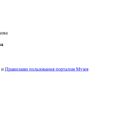
кова
ва
и
Правилами пользования порталом Музея