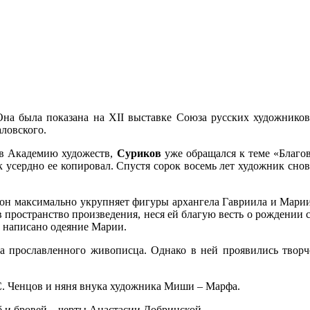
Она была показана на XII выставке Союза русских художников
аловского.
я в Академию художеств,
Суриков
уже обращался к теме «Благо
 усердно ее копировал. Спустя сорок восемь лет художник снов
 он максимально укрупняет фигуры архангела Гавриила и Марии
в пространство произведения, неся ей благую весть о рождении 
о написано одеяние Марии.
а прославленного живописца. Однако в ней проявились творч
. Ченцов и няня внука художника Миши – Марфа.
б и бровей – черты Анастасии Добринской.