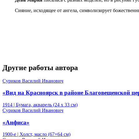
Сияние, исходящее от ангела, символизирует божественн
Другие работы автора
Суриков Василий Иванович
«Вид на Красноярск в районе Благовещенской це
1914 | Бумага, акварель (24 х 33 см)
Суриков Василий Иванович
«Анфиса»
1900-е | Холст, масло (67×64 см)