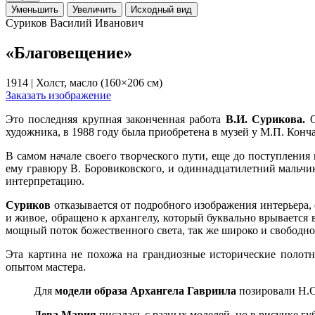
Уменьшить
Увеличить
Исходный вид
Суриков Василий Иванович
«Благовещение»
1914 | Холст, масло (160×206 см)
Заказать изображение
Это последняя крупная законченная работа
В.И. Сурикова.
художника, в 1988 году была приобретена в музей у М.П. Конч
В самом начале своего творческого пути, еще до поступлени
ему гравюру В. Боровиковского, и одиннадцатилетний мальчик
интерпретацию.
Суриков
отказывается от подробного изображения интерьера,
и живое, обращено к архангелу, который буквально врывается 
мощный поток божественного света, так же широко и свободн
Эта картина не похожа на грандиозные исторические полотн
опытом мастера.
Для
модели образа Архангела Гавриила
позировали Н.С
Дева Мария
писалась с разных моделей, но в рисунке гу