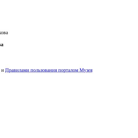
кова
ва
и
Правилами пользования порталом Музея