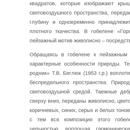
квадратов, которые изображают кр
световоздушного пространства, переда
глубину и одновременно принадлежит
плотного ткачества. В гобелене «Гор
пейзажный мотив живописно – посредств
Обращаясь в гобелене к пейзажным 
характерные особенности природы. Т
родник» Т.В. Беглюк (1953 г.р.) вопло
беспредельного пространства. Приро
световоздушной средой. Таежные деб
сверху вниз, переданы живописно, цвет
коричневых, синих, серых и белых тонов
с тем вся композиция этого гобел
цельностью, воплощая гармоничес