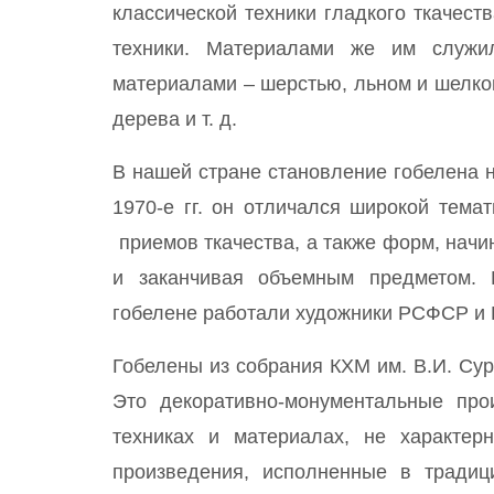
классической техники гладкого ткачес
техники. Материалами же им служи
материалами – шерстью, льном и шелком
дерева и т. д.
В нашей стране становление гобелена н
1970-е гг. он отличался широкой тем
приемов ткачества, а также форм, начи
и заканчивая объемным предметом. 
гобелене работали художники РСФСР и 
Гобелены из собрания КХМ им. В.И. Сур
Это декоративно-монументальные про
техниках и материалах, не характер
произведения, исполненные в традици