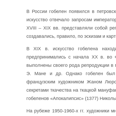
В России гобелен появился в петровс
искусство отвечало запросам императо
ХVIII – ХIХ вв. представляли собой р
создавались, правило, по эскизам и ка
В ХIХ в. искусство гобелена наход
предпринимались с начала ХХ в. во 
выполнены своего рода репродукции в 
Э. Мане и др. Однако гобелен был 
французским художником Жаном Люрса
секретами ткачества на ткацкой мануфак
гобеленов «Апокалипсис» (1377) Николы
На рубеже 1950-1960-х гг. художники м