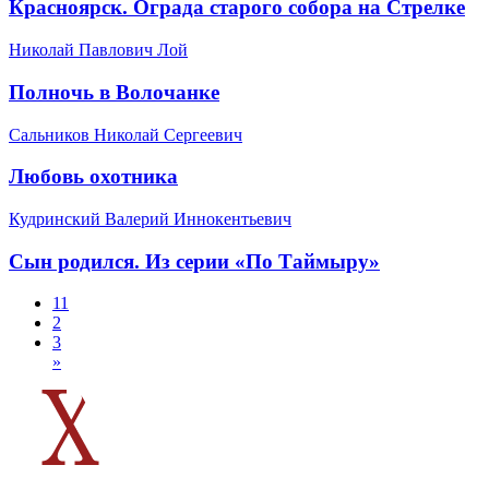
Красноярск. Ограда старого собора на Стрелке
Николай Павлович Лой
Полночь в Волочанке
Сальников Николай Сергеевич
Любовь охотника
Кудринский Валерий Иннокентьевич
Сын родился. Из серии «По Таймыру»
1
1
2
3
»