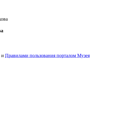
кова
ва
и
Правилами пользования порталом Музея