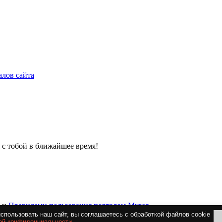
алов сайта
 с тобой в ближайшее время!
и
Правилами пользования порталом Музея
спользовать наш сайт, вы соглашаетесь c обработкой файлов cookie
ой конфиденциальности
.