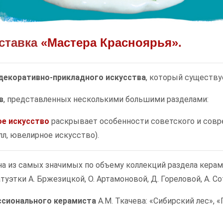
ыставка
«Мастера Красноярья»
.
декоративно-прикладного искусства
, который существу
в
, представленных несколькими большими разделами:
е искусство
раскрывает особенности советского и совр
лл, ювелирное искусство).
на из самых значимых по объему коллекций раздела кера
уэтки А. Бржезицкой, О. Артамоновой, Д. Гореловой, А. С
ссионального керамиста
А.М. Ткачева: «Сибирский лес», «