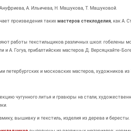
 Ануфриева, А. Ильичева, Н. Машукова, Т. Машуковой.
чает произведения таких
мастеров стеклоделия
, как А. 
яют работы текстильщиков различных школ: гобелены мо
ли и А. Гогуа, прибалтийских мастеров Д. Версяцкайте-Бог
и петербургских и московских мастеров, художников из У
кцию чугунного литья и гравюры на стали, художественны
ки.
мику, вышивку и текстиль, изделия из дерева и бересты.
рикладников
выполнены из различных материалов: керамика