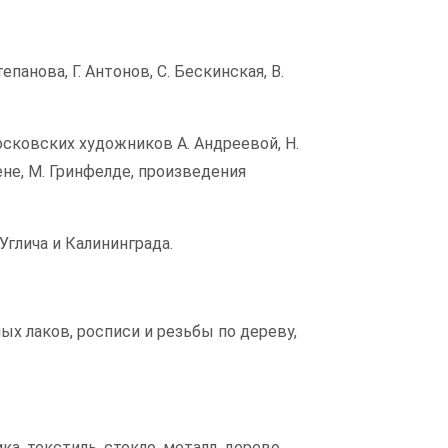
Степанова, Г. Антонов, С. Бескинская, В.
сковских художников А. Андреевой, Н.
ене, М. Гринфелде, произведения
глича и Калининграда.
х лаков, росписи и резьбы по дереву,
, текстиль, стекло, металл, дерево.