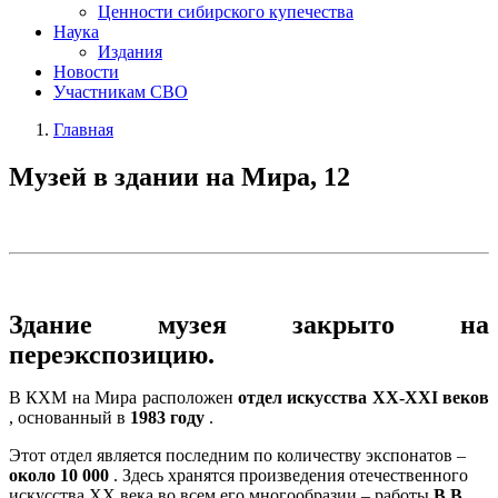
Ценности сибирского купечества
Наука
Издания
Новости
Участникам СВО
Главная
Музей в здании на Мира, 12
Здание музея закрыто на
переэкспозицию.
В КХМ на Мира расположен
отдел искусства XX-XXI веков
, основанный в
1983 году
.
Этот отдел является последним по количеству экспонатов –
около 10 000
. Здесь хранятся произведения отечественного
искусства XX века во всем его многообразии – работы
В.В.