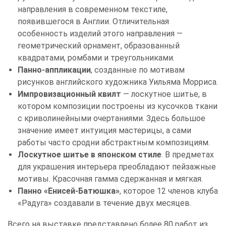
направления в современном текстиле,
появившегося в Англии. Отличительная
особенность изделий этого направления —
геометрический орнамент, образованный
квадратами, ромбами и треугольниками.
Панно-аппликации
, созданные по мотивам
рисунков английского художника Уильяма Морриса.
Импровизационный квилт
— лоскутное шитье, в
котором композиции построены из кусочков ткани
с криволинейными очертаниями. Здесь большое
значение имеет интуиция мастерицы, а сами
работы часто сродни абстрактным композициям.
Лоскутное шитье в японском стиле
. В предметах
для украшения интерьера преобладают пейзажные
мотивы. Красочная гамма сдержанная и мягкая.
Панно «Енисей-Батюшка»
, которое 12 членов клуба
«Радуга»
создавали в течение двух месяцев.
Всего на выставке представлено более 80 работ из