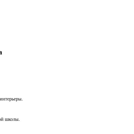
а
 интерьеры.
ой школы.