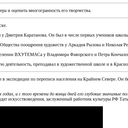
ера и оценить многогранность его творчества.
ске.
 у Дмитрия Каратанова. Он был в числе первых учеников школы
 Общества поощрения художеств у Аркадия Рылова и Николая Ре
делении ВХУТЕМАСа у Владимира Фаворского и Петра Кончалов
ую деятельность, преподавал в художественной школе и в Крас
 в экспедиции по переписи населения на Крайнем Севере. Он б
годах, и с того времени до конца дней его глубокие значимые 
идат искусствоведения, заслуженный работник культуры РФ Тат