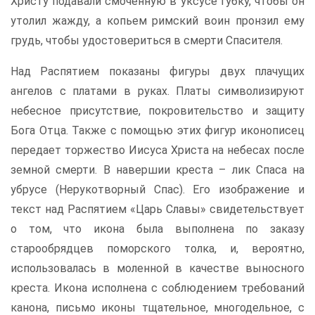
Христу подавали смоченную в уксусе губку, чтобы он
утолил жажду, а копьем римский воин пронзил ему
грудь, чтобы удостовериться в смерти Спасителя.
Над Распятием показаны фигуры двух плачущих
ангелов с платами в руках. Платы символизируют
небесное присутствие, покровительство и защиту
Бога Отца. Также с помощью этих фигур иконописец
передает торжество Иисуса Христа на небесах после
земной смерти. В навершии креста – лик Спаса на
убрусе (Нерукотворный Спас). Его изображение и
текст над Распятием «Царь Славы» свидетельствует
о том, что икона была выполнена по заказу
старообрядцев поморского толка, и, вероятно,
использовалась в моленной в качестве выносного
креста. Икона исполнена с соблюдением требований
канона, письмо иконы тщательное, многодельное, с