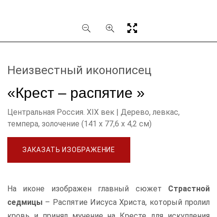
Неизвестный иконописец
«Крест – распятие »
Центральная Россия. XIX век | Дерево, левкас,
темпера, золочение (141 х 77,6 х 4,2 см)
ЗАКАЗАТЬ ИЗОБРАЖЕНИЕ
На иконе изображен главный сюжет
Страстной
седмицы
– Распятие Иисуса Христа, который пролил
кровь и принял мучение на Кресте для искупления