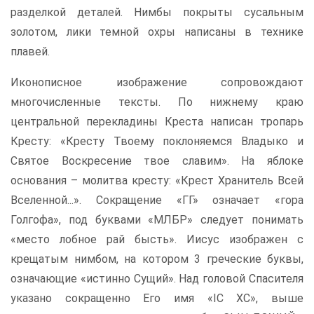
разделкой деталей. Нимбы покрыты сусальным
золотом, лики темной охры написаны в технике
плавей.
Иконописное изображение сопровождают
многочисленные тексты. По нижнему краю
центральной перекладины Креста написан тропарь
Кресту: «Кресту Твоему поклоняемся Владыко и
Святое Воскресение твое славим». На яблоке
основания – молитва кресту: «Крест Хранитель Всей
Вселенной...». Сокращение «ГГ» означает «гора
Голгофа», под буквами «МЛБР» следует понимать
«место лобное рай бысть». Иисус изображен с
крещатым нимбом, на котором 3 греческие буквы,
означающие «истинно Сущий». Над головой Спасителя
указано сокращенно Его имя «IC XC», выше